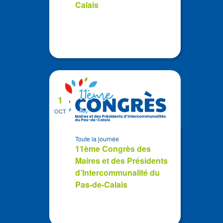
Calais
1
OCT
Toute la journée
11ème Congrès des
Maires et des Présidents
d’Intercommunalité du
Pas-de-Calais