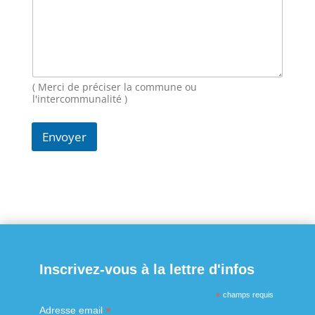
e
E
-
m
a
i
( Merci de préciser la commune ou
l
l'intercommunalité )
Envoyer
Inscrivez-vous à la lettre d'infos
*
champs requis
*
Adresse email