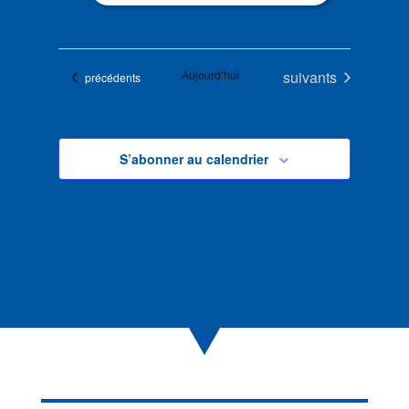
Évènements
Aujourd’hui
suivants
Évènements
précédents
S’abonner au calendrier