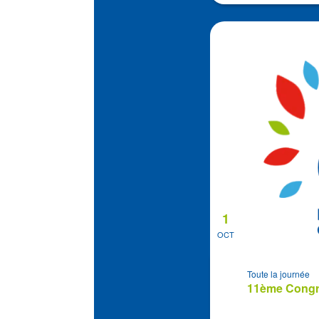
1
OCT
Toute la journée
11ème Congrè