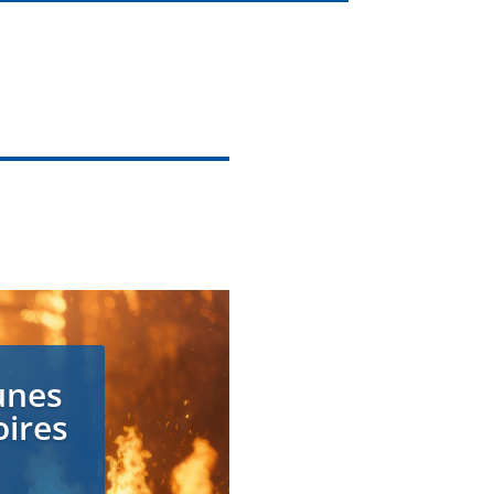
unes
oires