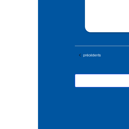
Évènements
précédents