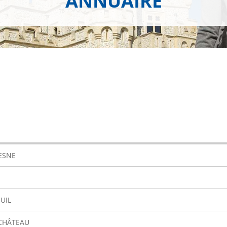
ANNUAIRE
VESNE
UIL
 CHÂTEAU