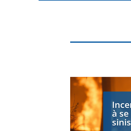
Ince
à se
sini