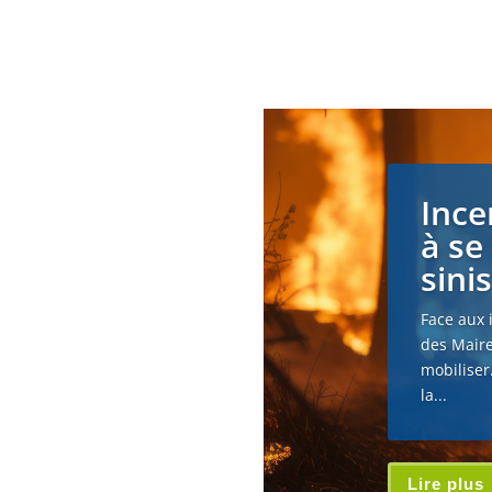
Ince
à se
sini
Face aux 
des Maire
mobiliser
la...
Lire plus