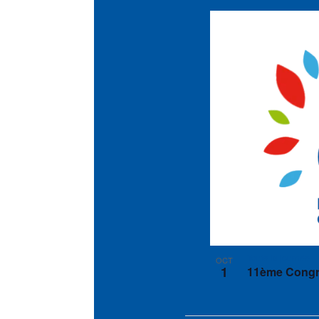
Toute la journée
OCT
1
11ème Congrè