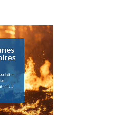
unes
oires
sociation
 se
tenir, à