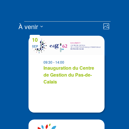
Évènements
Navigat
Navigat
À venir
Photo
de
par
Sélectionnez
vues
List
consult
10
la
Évènem
of
SEP
date
events
in
09:30
-
14:00
Photo
Inauguration du Centre
de Gestion du Pas-de-
View
Calais