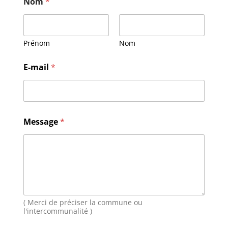
Nom
*
Prénom
Nom
M
E-mail
*
e
s
s
a
g
e
Message
*
N
o
m
E
-
m
a
i
( Merci de préciser la commune ou
l
l'intercommunalité )