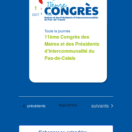
1
OCT
Toute la journée
11ème Congrès des
Maires et des Présidents
d’Intercommunalité du
Pas-de-Calais
Évènements
Aujourd’hui
suivants
Évènements
précédents
S’abonner au calendrier