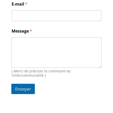
M
E-mail
*
e
s
s
a
g
e
Message
*
E
-
m
a
i
l
N
o
( Merci de préciser la commune ou
m
l'intercommunalité )
Envoyer