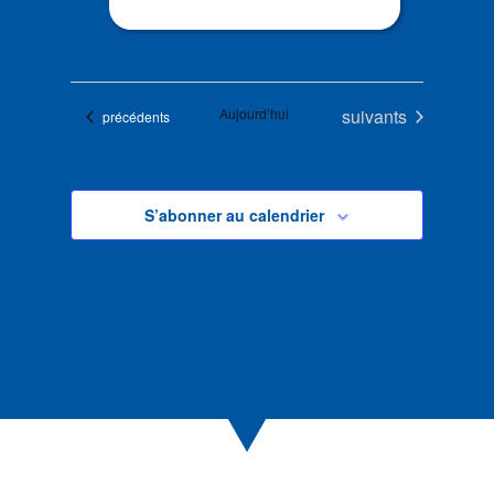
Évènements
Aujourd’hui
suivants
Évènements
précédents
S’abonner au calendrier