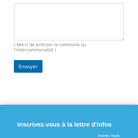
s
s
a
g
e
N
o
m
( Merci de préciser la commune ou
E
l'intercommunalité )
-
m
Envoyer
a
i
l
Inscrivez-vous à la lettre d'infos
*
champs requis