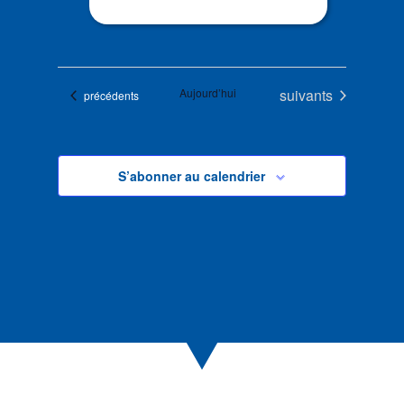
Évènements
Aujourd’hui
suivants
Évènements
précédents
S’abonner au calendrier