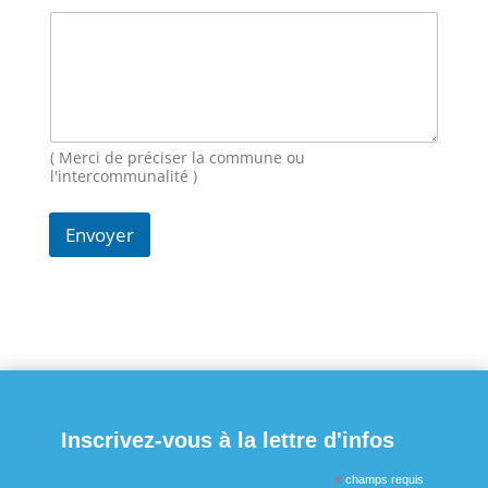
m
a
i
l
M
e
s
s
( Merci de préciser la commune ou
a
l'intercommunalité )
g
e
Envoyer
N
o
m
Inscrivez-vous à la lettre d'infos
*
champs requis