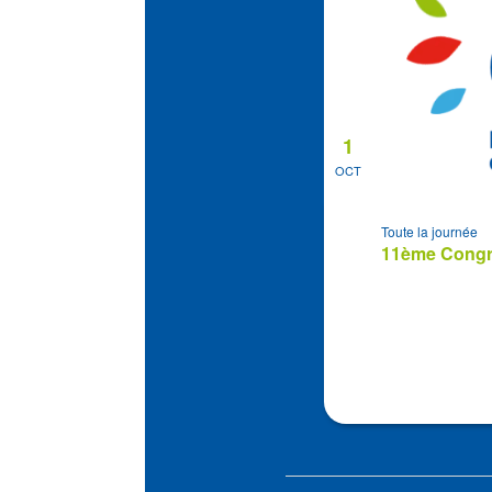
1
OCT
Toute la journée
11ème Congrè