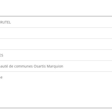
CRUTEL
ES
uté de communes Osartis Marquion
ne