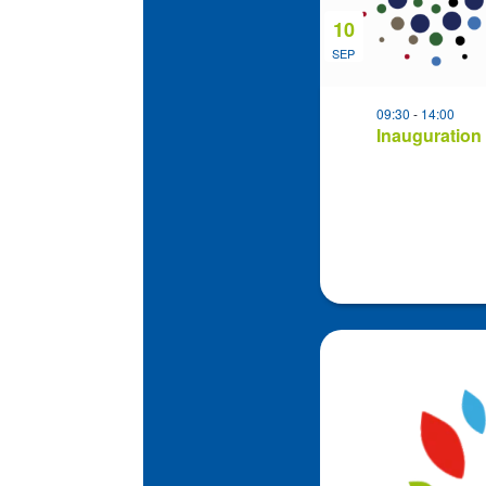
Photo
View
10
SEP
09:30
-
14:00
Inauguration