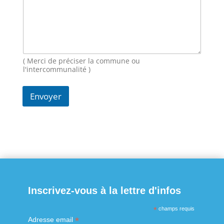
s
a
g
e
E
-
m
( Merci de préciser la commune ou
a
l'intercommunalité )
i
l
Envoyer
N
o
m
Inscrivez-vous à la lettre d'infos
*
champs requis
*
Adresse email