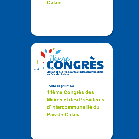
Calais
1
OCT
Toute la journée
11ème Congrès des
Maires et des Présidents
d’Intercommunalité du
Pas-de-Calais