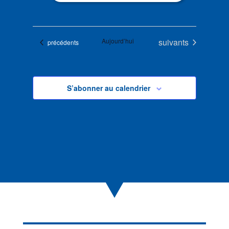
Évènements
Aujourd’hui
suivants
Évènements
précédents
S’abonner au calendrier