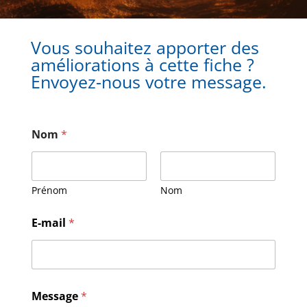
Vous souhaitez apporter des
améliorations à cette fiche ?
Envoyez-nous votre message.
Nom
*
Prénom
Nom
E
E-mail
*
-
m
a
i
l
N
Message
*
o