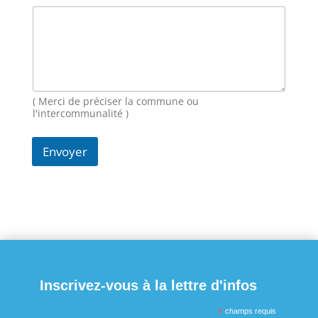
m
M
e
s
s
a
g
( Merci de préciser la commune ou
e
l'intercommunalité )
Envoyer
Inscrivez-vous à la lettre d'infos
*
champs requis