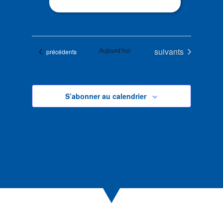
Évènements
Aujourd’hui
suivants
Évènements
précédents
S’abonner au calendrier