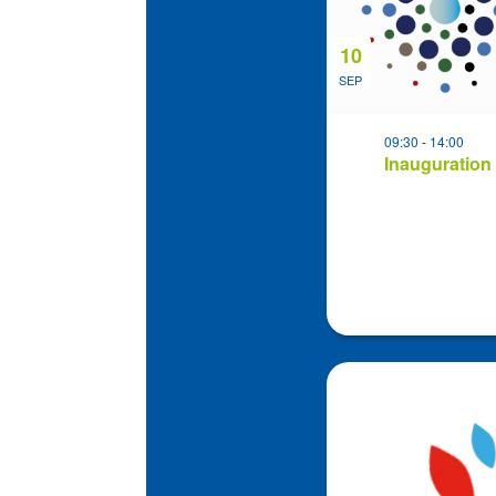
Photo
View
10
SEP
09:30
-
14:00
Inauguration