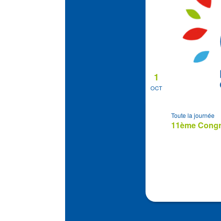
1
OCT
Toute la journée
11ème Congrè