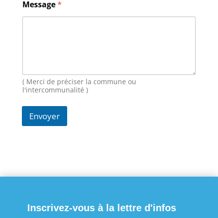
Message
*
o
m
E
-
m
a
i
l
M
( Merci de préciser la commune ou
e
l'intercommunalité )
s
s
Envoyer
a
g
e
Inscrivez-vous à la lettre d'infos