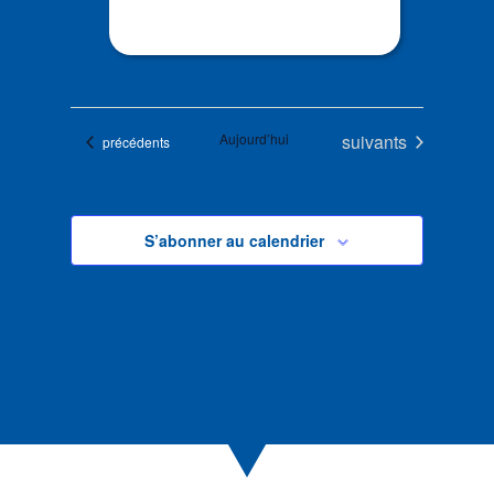
Évènements
Aujourd’hui
suivants
Évènements
précédents
S’abonner au calendrier