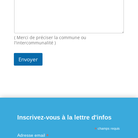
m
a
i
l
N
o
( Merci de préciser la commune ou
m
l'intercommunalité )
Envoyer
Inscrivez-vous à la lettre d'infos
*
champs requis
*
Adresse email