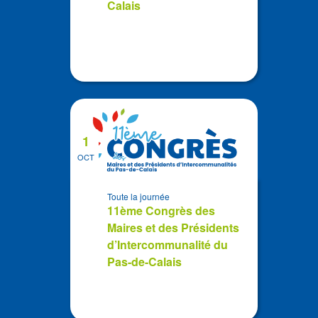
Calais
1
OCT
Toute la journée
11ème Congrès des
Maires et des Présidents
d’Intercommunalité du
Pas-de-Calais