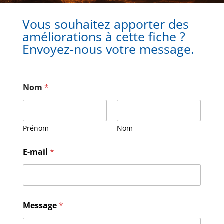
Vous souhaitez apporter des
améliorations à cette fiche ?
Envoyez-nous votre message.
Nom
*
Prénom
Nom
M
E-mail
*
e
s
s
a
g
e
Message
*
E
-