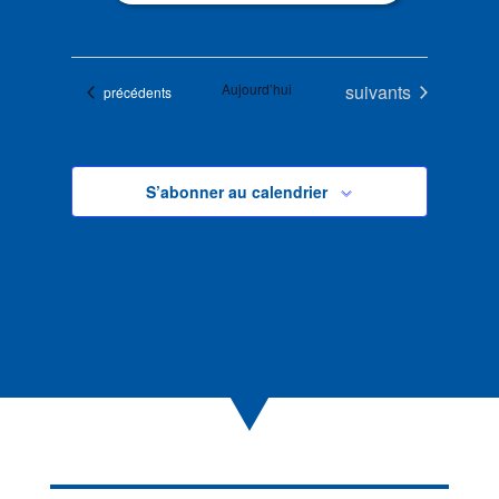
Évènements
Aujourd’hui
suivants
Évènements
précédents
S’abonner au calendrier