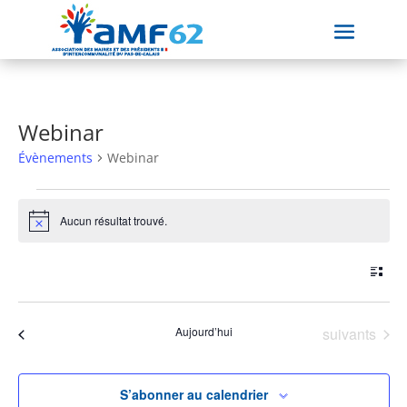
Webinar
Évènements
Webinar
Évènements
Aucun résultat trouvé.
Notice
Nav
Nav
À venir
Liste
de
par
Sélectionnez
vue
con
une
Év
Évènements
Aujourd’hui
suivants
Évènements
précédents
date.
S’abonner au calendrier