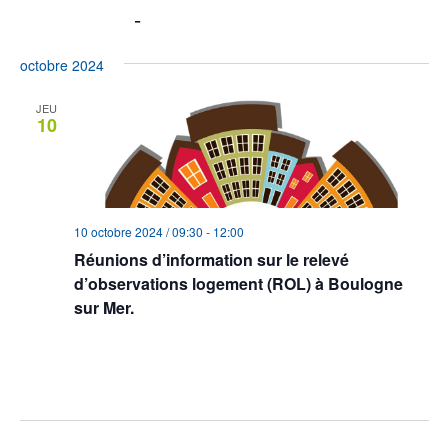
10/10/2024
 - 
07/08/2026
Sélectionnez
octobre 2024
une
date.
JEU
10
10 octobre 2024 / 09:30
-
12:00
Réunions d’information sur le relevé
d’observations logement (ROL) à Boulogne
sur Mer.
Salle du Conseil Communautaire - Hôtel Communautaire de la
Communauté d’Agglomération du Boulonnais
1 Boulevard du
Bassin Napoléon, Boulogne sur Mer, France