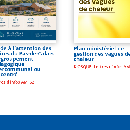
de à l’attention des
Plan ministériel de
res du Pas-de-Calais
gestion des vagues d
Regroupement
chaleur
dagogique
KIOSQUE
,
Lettres d'infos A
tercommunal ou
ncentré
res d'infos AMF62