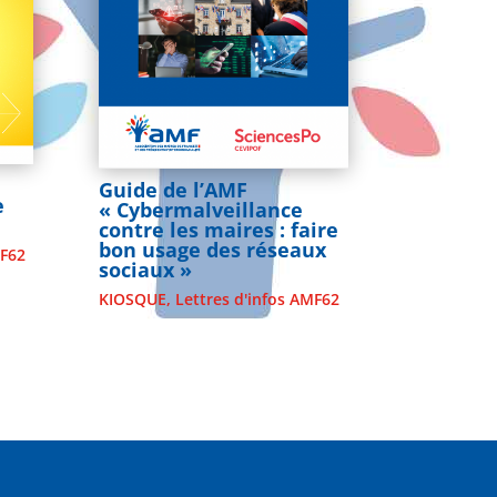
Guide de l’AMF
e
« Cybermalveillance
contre les maires : faire
bon usage des réseaux
MF62
sociaux »
KIOSQUE
,
Lettres d'infos AMF62