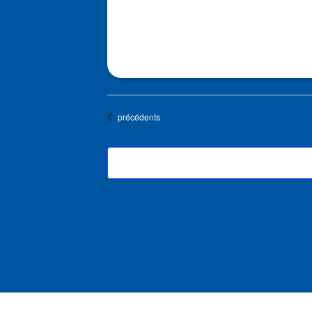
Évènements
précédents