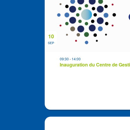
in
Photo
View
10
SEP
09:30
-
14:00
Inauguration du Centre de Gest