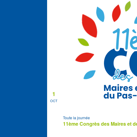
1
OCT
Toute la journée
11ème Congrès des Maires et de