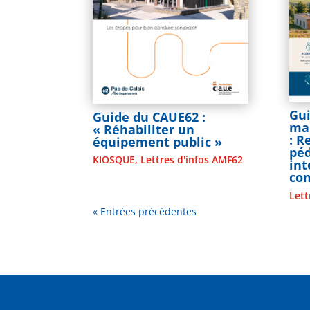
Gui
Guide du CAUE62 :
mai
« Réhabiliter un
: 
équipement public »
pé
KIOSQUE
,
Lettres d'infos AMF62
in
co
Lett
« Entrées précédentes