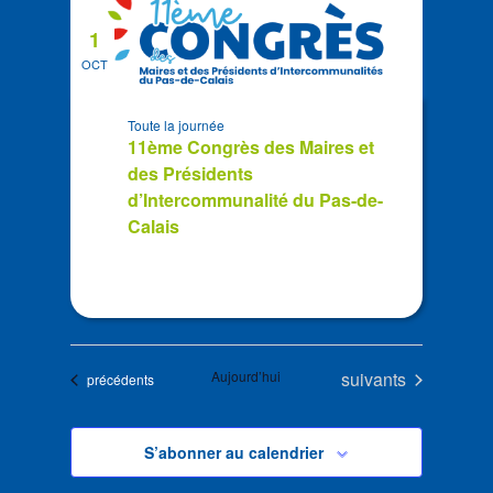
1
OCT
Toute la journée
11ème Congrès des Maires et
des Présidents
d’Intercommunalité du Pas-de-
Calais
Évènements
Aujourd’hui
suivants
Évènements
précédents
S’abonner au calendrier