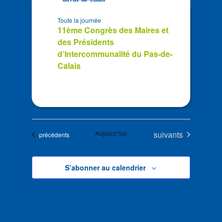
Toute la journée
11ème Congrès des Maires et
des Présidents
d’Intercommunalité du Pas-de-
Calais
Évènements
Aujourd’hui
suivants
Évènements
précédents
S’abonner au calendrier