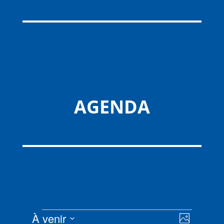
AGENDA
Évènements
Navigat
Navigat
À venir
Photo