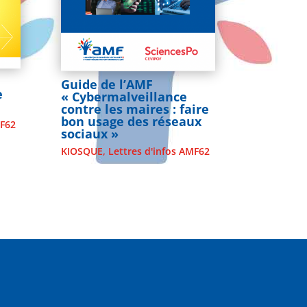
Guide de l’AMF
e
« Cybermalveillance
contre les maires : faire
bon usage des réseaux
MF62
sociaux »
KIOSQUE
,
Lettres d'infos AMF62