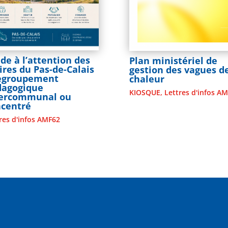
de à l’attention des
Plan ministériel de
res du Pas-de-Calais
gestion des vagues d
Regroupement
chaleur
dagogique
KIOSQUE
,
Lettres d'infos A
tercommunal ou
ncentré
res d'infos AMF62