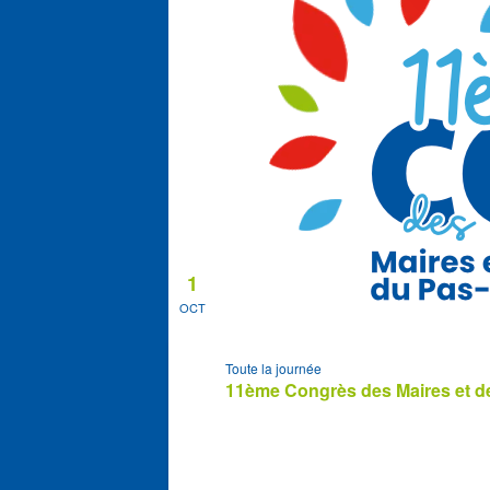
1
OCT
Toute la journée
11ème Congrès des Maires et de