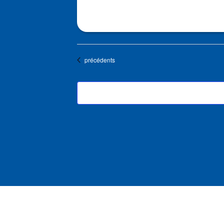
Évènements
précédents