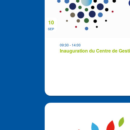
View
10
SEP
09:30
-
14:00
Inauguration du Centre de Gest