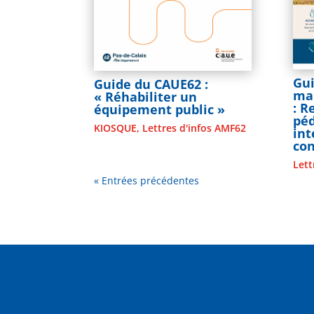
Gui
Guide du CAUE62 :
mai
« Réhabiliter un
: 
équipement public »
pé
KIOSQUE
,
Lettres d'infos AMF62
in
co
Lett
« Entrées précédentes