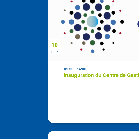
in
Photo
View
10
SEP
09:30
-
14:00
Inauguration du Centre de Gest