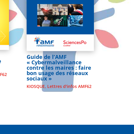
Guide de l’AMF
e
« Cybermalveillance
contre les maires : faire
bon usage des réseaux
MF62
sociaux »
KIOSQUE
,
Lettres d'infos AMF62