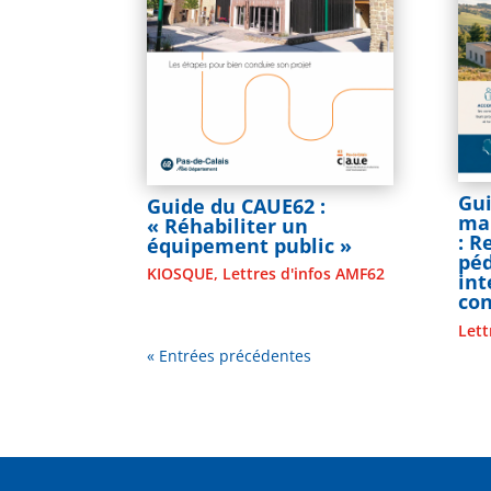
Gui
Guide du CAUE62 :
mai
« Réhabiliter un
: 
équipement public »
pé
KIOSQUE
,
Lettres d'infos AMF62
in
co
Lett
« Entrées précédentes