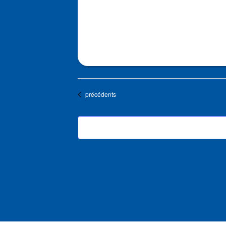
Évènements
précédents