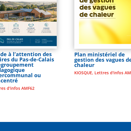
de à l’attention des
Plan ministériel de
res du Pas-de-Calais
gestion des vagues d
Regroupement
chaleur
dagogique
KIOSQUE
,
Lettres d'infos A
tercommunal ou
ncentré
res d'infos AMF62