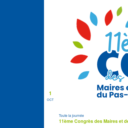
1
OCT
Toute la journée
11ème Congrès des Maires et de