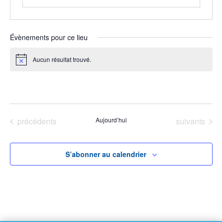
Évènements pour ce lieu
Aucun résultat trouvé.
Notice
À venir
Sélectionnez
une
Évènements
Évènements
précédents
Aujourd’hui
suivants
date.
S’abonner au calendrier