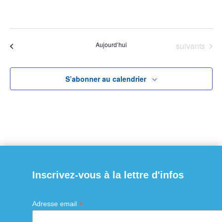
À venir
Sélectionnez
une
Évènements
Aujourd’hui
suivants
Évènements
précédents
date.
S’abonner au calendrier
Inscrivez-vous à la lettre d'infos
*
Adresse email