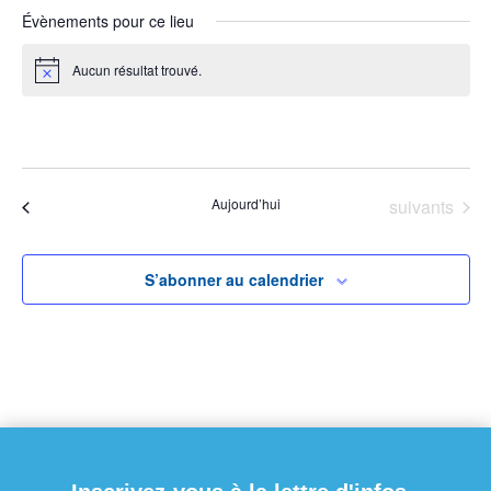
Évènements pour ce lieu
Aucun résultat trouvé.
Notice
À venir
Sélectionnez
une
Évènements
Aujourd’hui
suivants
Évènements
précédents
date.
S’abonner au calendrier