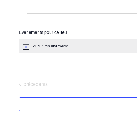
Évènements pour ce lieu
Aucun résultat trouvé.
Notice
À venir
Sélectionnez
une
Évènements
précédents
date.