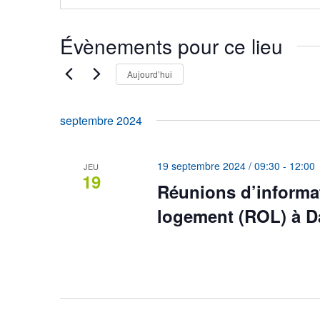
Évènements pour ce lieu
19 septembre
Aujourd’hui
Sélectionnez
une
septembre 2024
date.
19 septembre 2024 / 09:30
-
12:00
JEU
19
Réunions d’informat
logement (ROL) à Da
salle des fêtes – Place Jean Watel