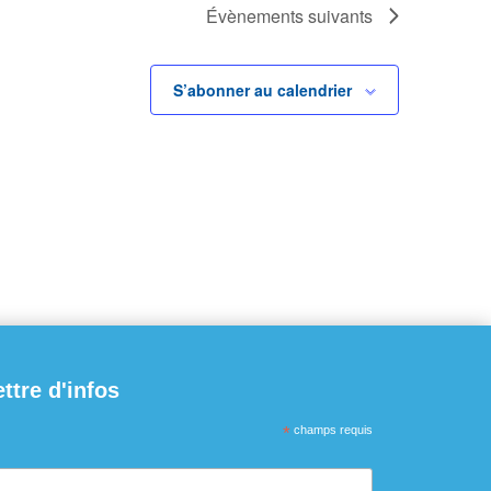
Évènements
suivants
S’abonner au calendrier
ettre d'infos
*
champs requis