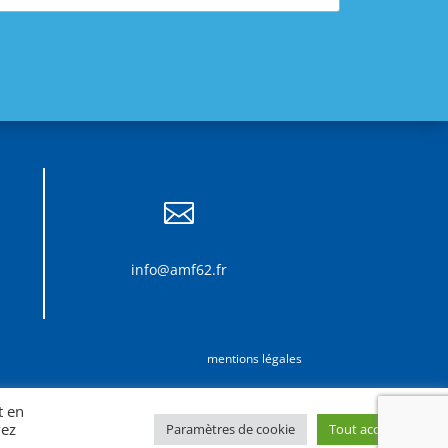

info@amf62.fr
mentions légales
t en
vez
Paramètres de cookie
Tout accepter