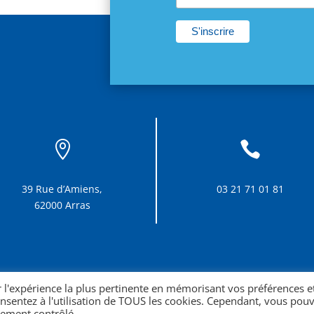


39 Rue d’Amiens,
03 21 71 01 81
62000 Arras
r l'expérience la plus pertinente en mémorisant vos préférences e
consentez à l'utilisation de TOUS les cookies. Cependant, vous pou
tement contrôlé.