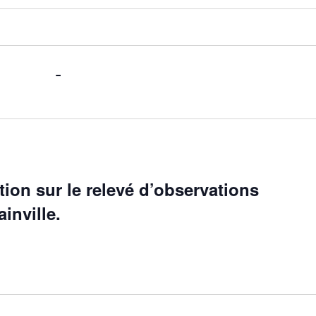
 2024
 - 
Maintenant
ion sur le relevé d’observations
inville.
 - Dainville
Place Jean Watel, Dainville, France