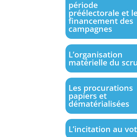
période
préélectorale et l
financement des
campagnes
L’organisation
matérielle du scr
Les procurations
papiers et
dématérialisées
L’incitation au vo