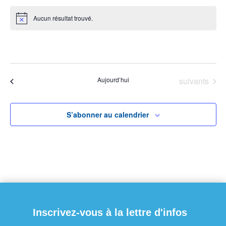
Aucun résultat trouvé.
Notice
À venir
Sélectionnez
une
Évènements
Aujourd’hui
suivants
Évènements
précédents
date.
S’abonner au calendrier
Inscrivez-vous à la lettre d'infos