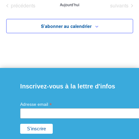
Évènements
Évènements
précédents
Aujourd’hui
suivants
date.
S’abonner au calendrier
Inscrivez-vous à la lettre d'infos
*
Adresse email