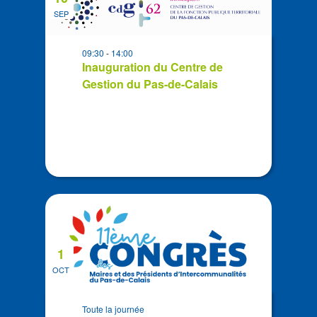
of
date
SEP
events
in
09:30
-
14:00
Photo
Inauguration du Centre de
View
Gestion du Pas-de-Calais
1
OCT
Toute la journée