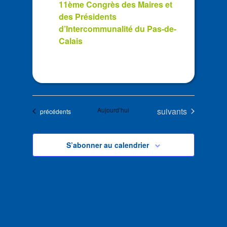
11ème Congrès des Maires et
des Présidents
d’Intercommunalité du Pas-de-
Calais
Évènements
Aujourd’hui
suivants
Évènements
précédents
S’abonner au calendrier