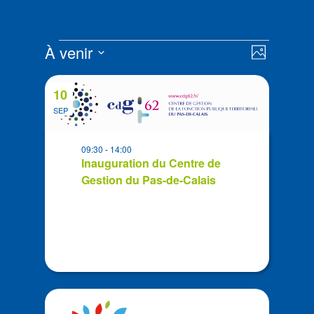
Évènements
Navigat
Navigat
À venir
Photo
de
par
Sélectionnez
vues
List
consult
la
Évènem
10
of
date
SEP
events
in
09:30
-
14:00
Photo
Inauguration du Centre de
View
Gestion du Pas-de-Calais