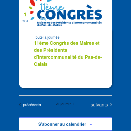
1
OCT
Toute la journée
11ème Congrès des Maires et
des Présidents
d’Intercommunalité du Pas-de-
Calais
Évènements
Aujourd’hui
suivants
Évènements
précédents
S’abonner au calendrier