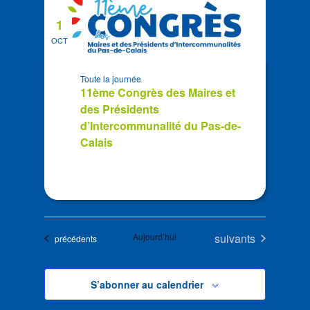
1
OCT
Toute la journée
11ème Congrès des Maires et
des Présidents
d’Intercommunalité du Pas-de-
Calais
Évènements
Aujourd’hui
suivants
Évènements
précédents
S’abonner au calendrier