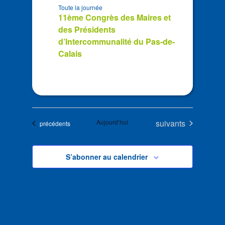
Toute la journée
11ème Congrès des Maires et
des Présidents
d’Intercommunalité du Pas-de-
Calais
Évènements
Aujourd’hui
suivants
Évènements
précédents
S’abonner au calendrier