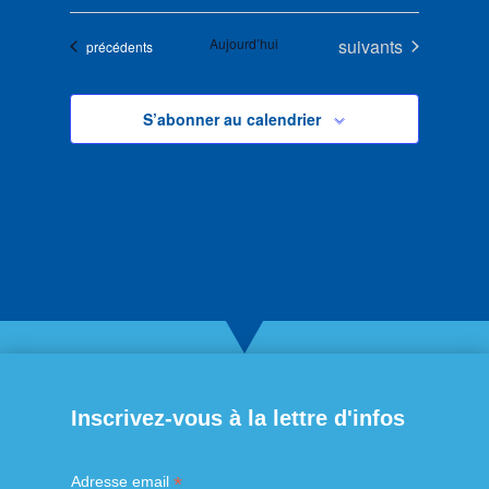
Évènements
Aujourd’hui
suivants
Évènements
précédents
S’abonner au calendrier
Inscrivez-vous à la lettre d'infos
*
Adresse email