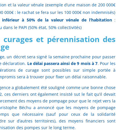
tion et la valeur vénale (exemple d’une maison de 200 000€
 000€ : le rachat se fera sur les 100 000€ non indemnisés)
inférieur à 50% de la valeur vénale de l’habitation
:
dans le PAPI (50% état, 50% collectivités)
s curages et pérennisation des
age
ge, un décret sera signé la semaine prochaine pour passer
e déclaration.
Le délai passera ainsi de 9 mois à 7
. Pour les
érations de curage sont possibles sur simple portée à
mpromis sera à trouver pour fixer un délai raisonnable.
urgence a globalement été souligné comme une bonne chose
, ces derniers ont également insisté sut le fait qu’il devait
orcement des moyens de pompage pour que le rejet vers la
hristophe Béchu a annoncé que les moyens de pompage
temps que nécessaire (sauf pour ceux de la solidarité
e sur d’autres territoires), des moyens financiers sont
nisation des pompes sur le long terme.