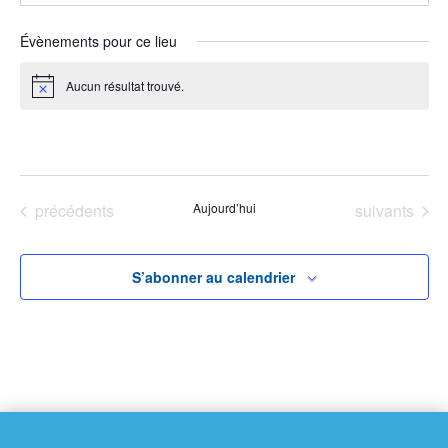
Évènements pour ce lieu
Aucun résultat trouvé.
Notice
À venir
Sélectionnez
une
Évènements
Évènements
précédents
Aujourd’hui
suivants
date.
S’abonner au calendrier