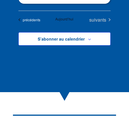
Évènements
Aujourd’hui
suivants
Évènements
précédents
S’abonner au calendrier