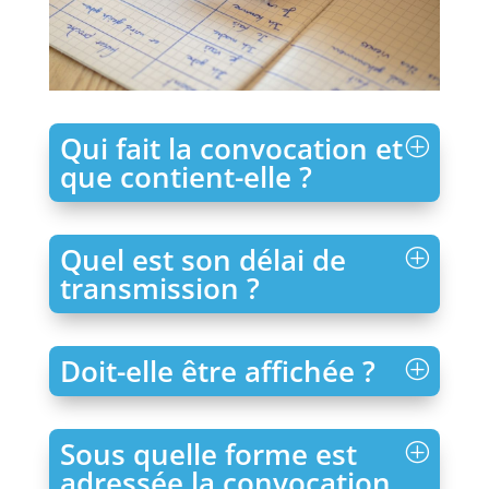
Qui fait la convocation et
que contient-elle ?
Quel est son délai de
transmission ?
Doit-elle être affichée ?
Sous quelle forme est
adressée la convocation