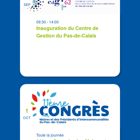
of
date
SEP
events
in
09:30
-
14:00
Photo
Inauguration du Centre de
View
Gestion du Pas-de-Calais
1
OCT
Toute la journée