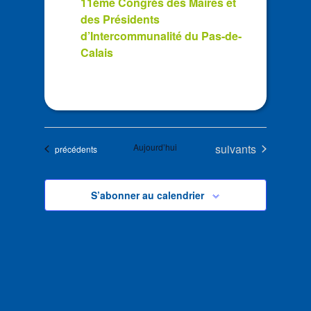
11ème Congrès des Maires et
des Présidents
d’Intercommunalité du Pas-de-
Calais
Évènements
Aujourd’hui
suivants
Évènements
précédents
S’abonner au calendrier