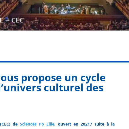
 vous propose un cycle
’univers culturel des
s (CEC) de
Sciences Po Lille
, ouvert en 20217 suite à la