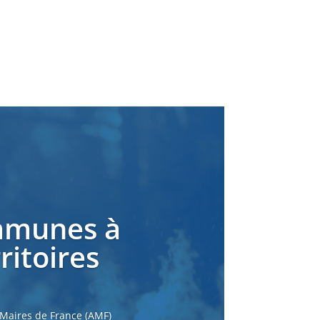
ommunes à
ritoires
 Maires de France (AMF)