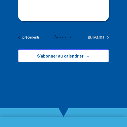
Évènements
Aujourd’hui
suivants
Évènements
précédents
S’abonner au calendrier