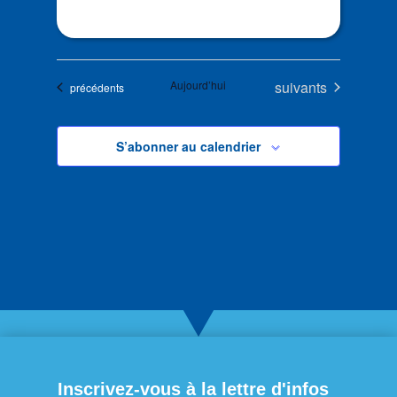
Évènements
Aujourd’hui
suivants
Évènements
précédents
S’abonner au calendrier
Inscrivez-vous à la lettre d'infos