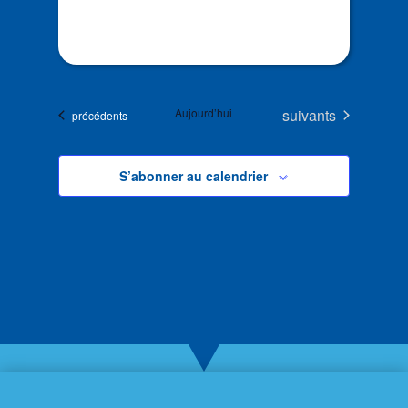
Évènements
Aujourd’hui
suivants
Évènements
précédents
S’abonner au calendrier