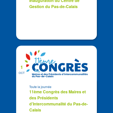
Inauguration du Centre de
View
Gestion du Pas-de-Calais
1
OCT
Toute la journée
11ème Congrès des Maires et
des Présidents
d’Intercommunalité du Pas-de-
Calais