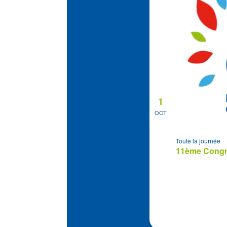
1
OCT
Toute la journée
11ème Congrè