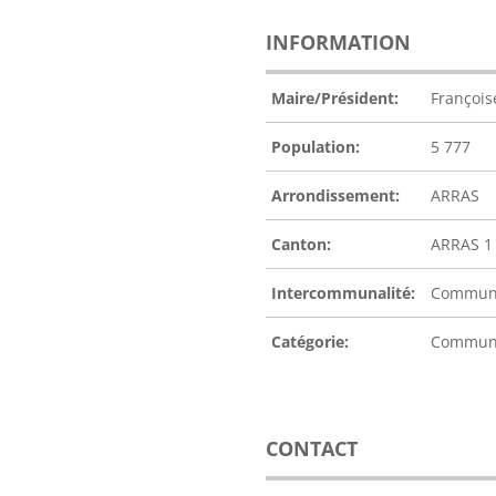
INFORMATION
Maire/Président:
Françoi
Population:
5 777
Arrondissement:
ARRAS
Canton:
ARRAS 1
Intercommunalité:
Communa
Catégorie:
Commu
CONTACT