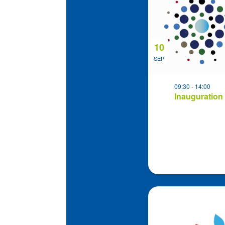
events
in
Photo
View
10
SEP
09:30
-
14:00
Inauguration