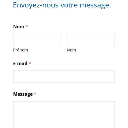
Envoyez-nous votre message.
Nom
*
Prénom
Nom
N
E-mail
*
o
m
M
e
s
s
Message
*
a
g
e
E
-
m