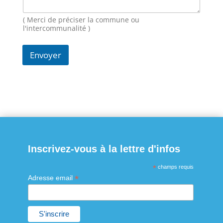
a
i
( Merci de préciser la commune ou
l
l'intercommunalité )
Envoyer
Inscrivez-vous à la lettre d'infos
*
champs requis
*
Adresse email