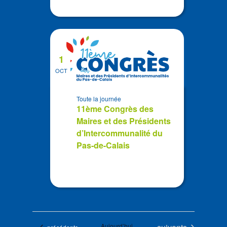
1
OCT
Toute la journée
11ème Congrès des
Maires et des Présidents
d’Intercommunalité du
Pas-de-Calais
Évènements
Aujourd’hui
Évènements