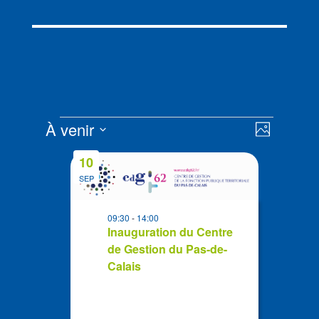
Évènements
Navigat
Navigat
À venir
Photo
de
par
Sélectionnez
vues
List
consult
10
la
Évènem
of
SEP
date
events
in
09:30
-
14:00
Photo
Inauguration du Centre
de Gestion du Pas-de-
View
Calais