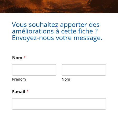
Vous souhaitez apporter des
améliorations à cette fiche ?
Envoyez-nous votre message.
Nom
*
Prénom
Nom
M
E-mail
*
e
s
s
a
g
e