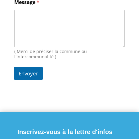
Message
*
E
-
m
a
i
l
N
o
( Merci de préciser la commune ou
m
l'intercommunalité )
Envoyer
Inscrivez-vous à la lettre d'infos