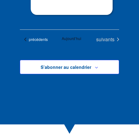
Évènements
Aujourd’hui
suivants
Évènements
précédents
S’abonner au calendrier