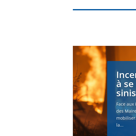
Ince
à se
sini
Face aux 
des Maire
mobiliser
la...