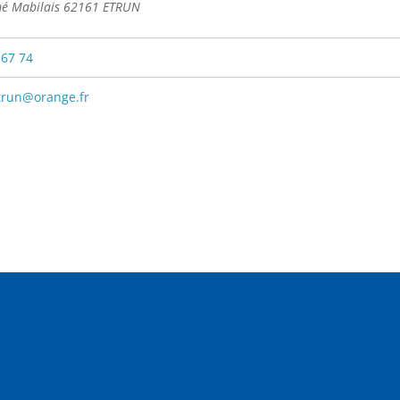
mé Mabilais 62161 ETRUN
 67 74
trun@orange.fr