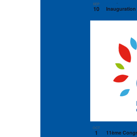
09:30
-
14:00
SEP
10
Inauguration
Toute la journée
OCT
1
11ème Congrè