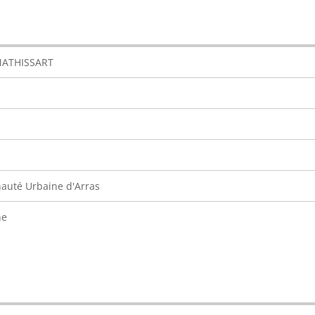
MATHISSART
uté Urbaine d'Arras
ne