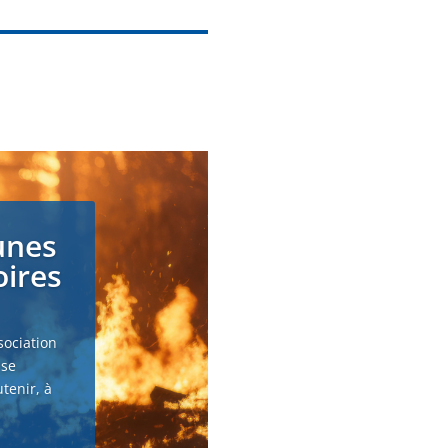
unes
oires
sociation
 se
tenir, à