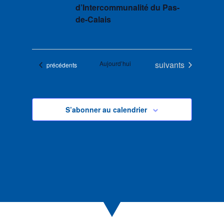
d’Intercommunalité du Pas-
de-Calais
Évènements
Aujourd’hui
suivants
Évènements
précédents
S’abonner au calendrier