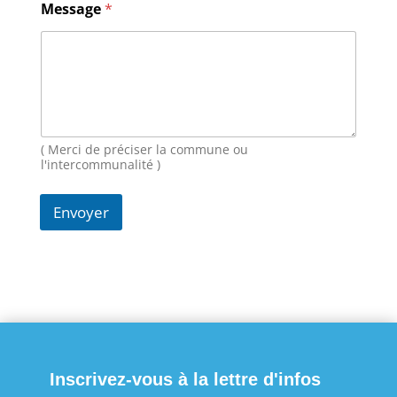
Message
*
o
m
E
-
m
a
i
l
M
( Merci de préciser la commune ou
e
l'intercommunalité )
s
s
Envoyer
a
g
e
Inscrivez-vous à la lettre d'infos