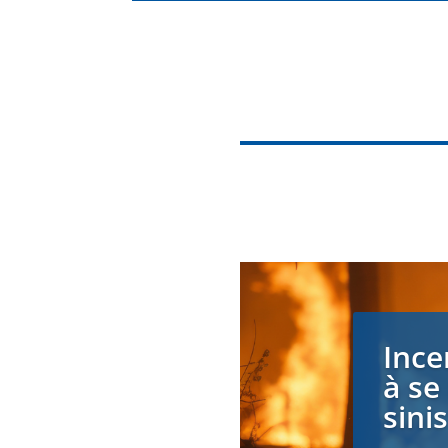
Ince
à se
sini