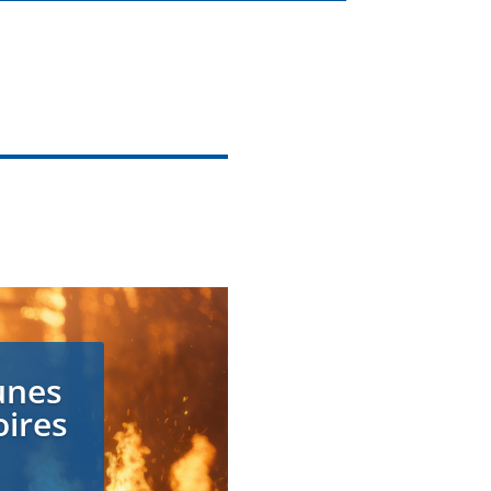
unes
oires