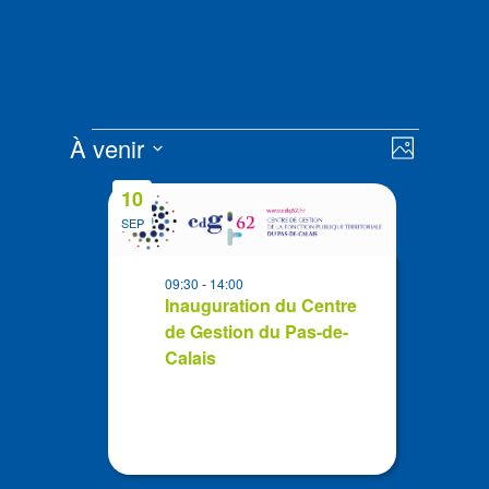
Évènements
Navigat
Navigat
À venir
Photo
de
par
Sélectionnez
vues
List
consult
10
la
Évènem
of
SEP
date
events
in
09:30
-
14:00
Photo
Inauguration du Centre
de Gestion du Pas-de-
View
Calais