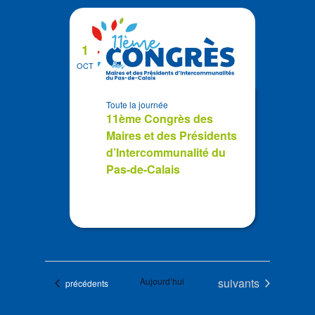
1
OCT
Toute la journée
11ème Congrès des
Maires et des Présidents
d’Intercommunalité du
Pas-de-Calais
Évènements
Aujourd’hui
suivants
Évènements
précédents