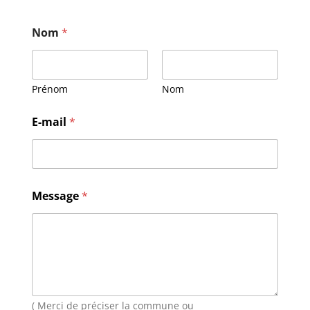
Nom
*
Prénom
Nom
N
E-mail
*
o
m
M
e
s
s
Message
*
a
g
e
E
-
m
a
i
( Merci de préciser la commune ou
l