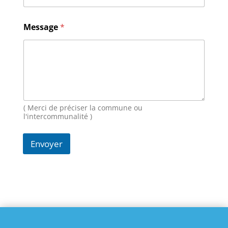
e
s
s
Message
*
a
g
e
E
-
m
a
i
( Merci de préciser la commune ou
l
l'intercommunalité )
Envoyer