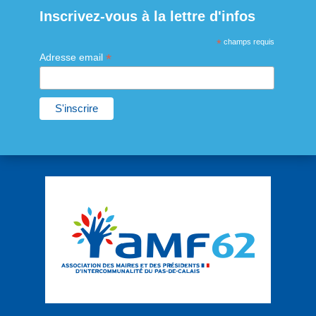
Inscrivez-vous à la lettre d'infos
*
champs requis
*
Adresse email