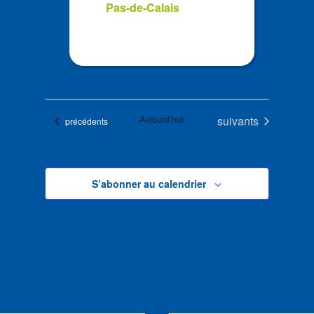
Pas-de-Calais
Évènements
Aujourd’hui
suivants
Évènements
précédents
S’abonner au calendrier