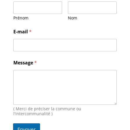
Prénom
Nom
E
E-mail
*
-
m
a
i
l
N
Message
*
o
m
M
e
s
s
a
g
( Merci de préciser la commune ou
e
l'intercommunalité )
Envoyer