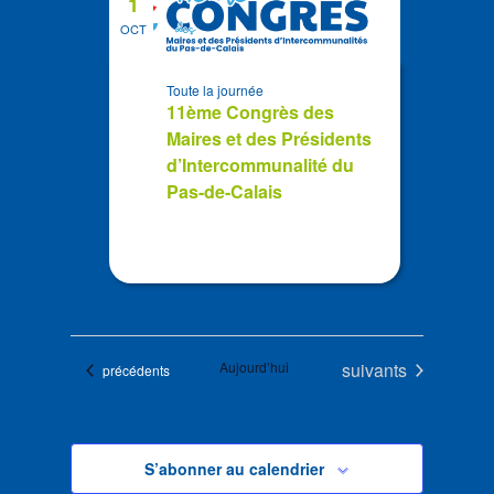
1
OCT
Toute la journée
11ème Congrès des
Maires et des Présidents
d’Intercommunalité du
Pas-de-Calais
Évènements
Aujourd’hui
suivants
Évènements
précédents
S’abonner au calendrier