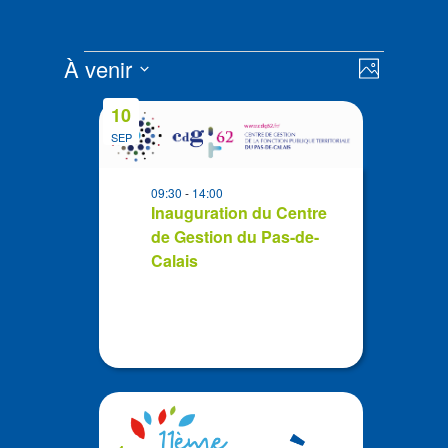
Évènements
Navigat
Navigat
À venir
Photo
de
par
Sélectionnez
vues
List
consult
10
la
Évènem
of
SEP
date
events
in
09:30
-
14:00
Photo
Inauguration du Centre
de Gestion du Pas-de-
View
Calais